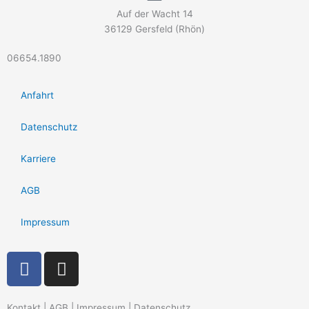
Auf der Wacht 14
36129 Gersfeld (Rhön)
06654.1890
Anfahrt
Datenschutz
Karriere
AGB
Impressum
F
I
a
n
c
s
Kontakt | AGB | Impressum | Datenschutz