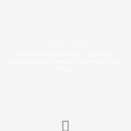
Ihre Stadtflucht in die Natur
Hotel Gersfelder Hof – mitten in
Deutschland – mitten in der Natur der
Rhön