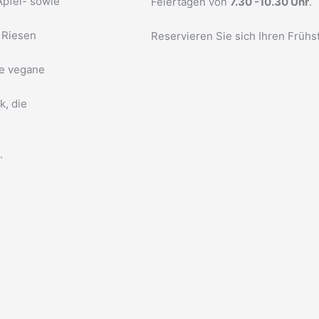
Apfel- sowie
Feiertagen von
7.30 -10.30 Uhr
.
 Riesen
Reservieren Sie sich Ihren Frühs
ie vegane
k, die
t.